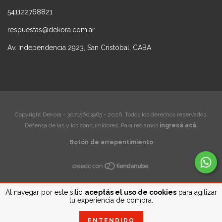
541122768821
respuestas@dekora.com.ar
Av. Independencia 2923, San Cristóbal, CABA
Copyright Dekora - 30715603965 - 2026. Todos los derechos reservados.
Defensa de las y los consumidores. Para reclamos
ingresá acá.
Botón de arrepentimiento
Al navegar por este sitio
aceptás el uso de cookies
para agilizar
tu experiencia de compra.
ENTENDIDO