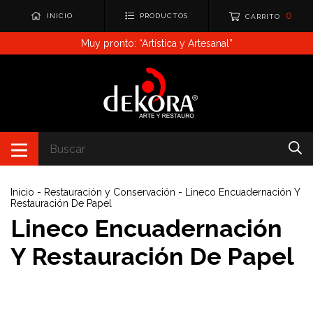
0
INICIO
PRODUCTOS
CARRITO
Muy pronto: “Artística y Artesanal”
Inicio
-
Restauración y Conservación
-
Lineco Encuadernación Y
Restauración De Papel
Lineco Encuadernación
Y Restauración De Papel