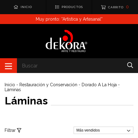
0
INICIO
PRODUCTOS
CARRITO
Muy pronto: “Artística y Artesanal”
Inicio
-
Restauración y Conservación
-
Dorado A La Hoja
-
Láminas
Láminas
Filtrar