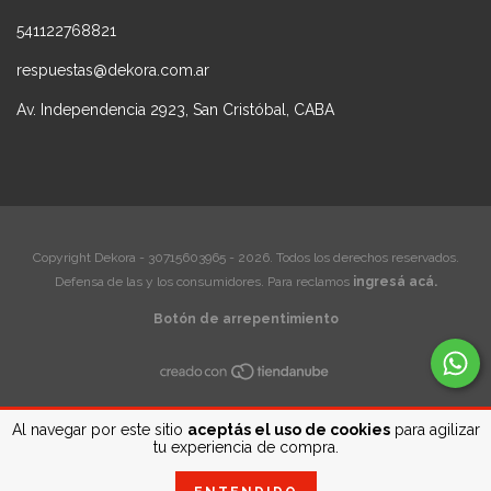
541122768821
respuestas@dekora.com.ar
Av. Independencia 2923, San Cristóbal, CABA
Copyright Dekora - 30715603965 - 2026. Todos los derechos reservados.
Defensa de las y los consumidores. Para reclamos
ingresá acá.
Botón de arrepentimiento
Al navegar por este sitio
aceptás el uso de cookies
para agilizar
tu experiencia de compra.