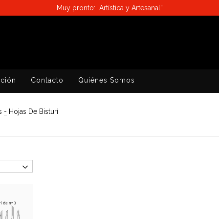
Muy pronto: “Artística y Artesanal”
ación
Contacto
Quiénes Somos
as
-
Hojas De Bisturí