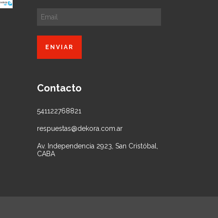
Contacto
541122768821
respuestas@dekora.com.ar
Av. Independencia 2923, San Cristóbal,
CABA