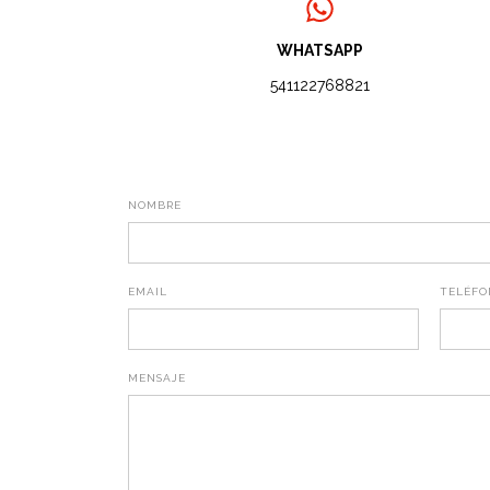
WHATSAPP
541122768821
NOMBRE
EMAIL
TELÉFO
MENSAJE