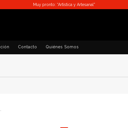
Muy pronto: “Artística y Artesanal”
ación
Contacto
Quiénes Somos
.