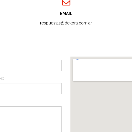
EMAIL
respuestas@dekora.com.ar
NO