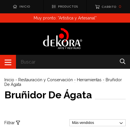
0
INICIO
PRODUCTOS
CARRITO
Muy pronto: “Artística y Artesanal”
Inicio
-
Restauración y Conservación
-
Herramientas
-
Bruñidor
De Ágata
Bruñidor De Ágata
Filtrar