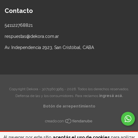
Contacto
541122768821
respuestas@dekora.com.ar
Av. Independencia 2923, San Cristóbal, CABA
Copyright Dekora - 30715603965 - 2026. Todos los derechos reservados.
Defensa de las y los consumidores. Para reclamos
ingresá acá.
Botón de arrepentimiento
Al navegar por este sitio
aceptás el uso de cookies
para agilizar